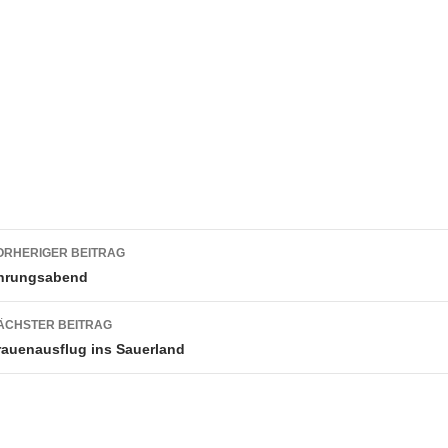
eitragsnavigation
ORHERIGER BEITRAG
hrungsabend
ÄCHSTER BEITRAG
rauenausflug ins Sauerland