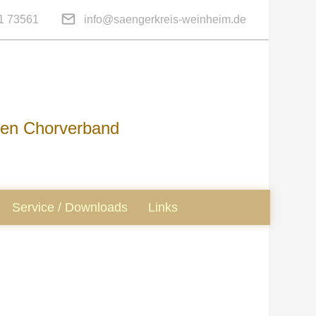
1 73561
info@saengerkreis-weinheim.de
hen Chorverband
Service / Downloads
Links