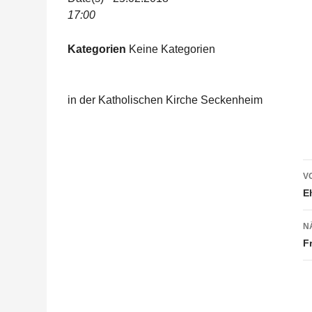
17:00
Kategorien
Keine Kategorien
in der Katholischen Kirche Seckenheim
B
V
E
N
F