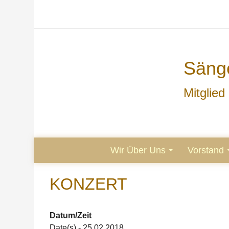
Sänge
Mitglie
ZUM INHALT SPRINGEN
Wir Über Uns
Vorstand
KONZERT
Datum/Zeit
Date(s) - 25.02.2018