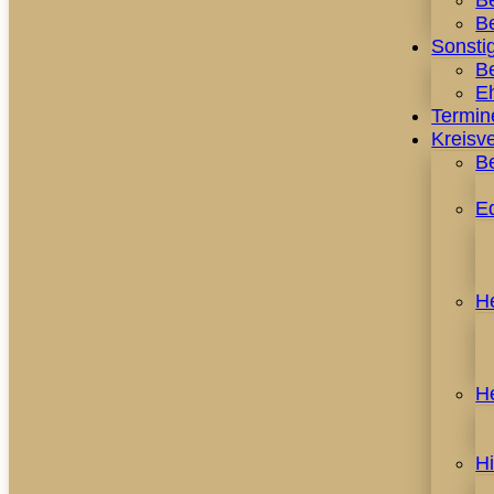
B
Be
Sonstig
Be
E
Termin
Kreisv
B
E
H
H
H