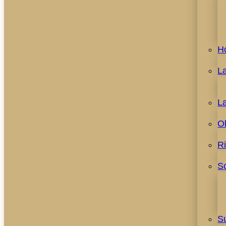
H
L
L
O
R
S
S