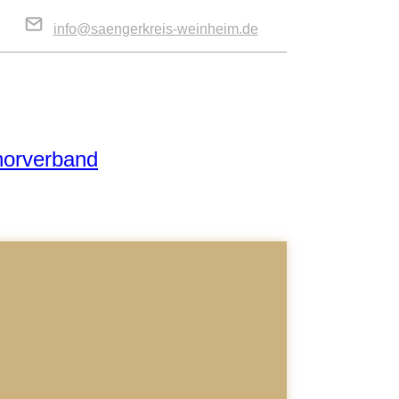
info@saengerkreis-weinheim.de
horverband