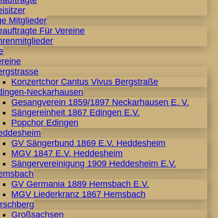
eauftragte
isitzer
e Mitglieder
auftragte Für Vereine
hrenmitglieder
e
ereine
ergstrasse
Konzertchor Cantus Vivus Bergstraße
dingen-Neckarhausen
Gesangverein 1859/1897 Neckarhausen E. V.
Sängereinheit 1867 Edingen E.V.
Popchor Edingen
eddesheim
GV Sängerbund 1869 E.V. Heddesheim
MGV 1847 E.V. Heddesheim
Sängervereinigung 1909 Heddesheim E.V.
emsbach
GV Germania 1889 Hemsbach E.V.
MGV Liederkranz 1867 Hemsbach
irschberg
Großsachsen