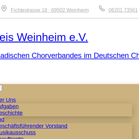
Fichtestrasse 18 · 69502 Weinheim
06201 73561
eis Weinheim e.V.
 Badischen Chorverbandes im Deutschen C
Zum
Inhalt
er Uns
springen
ufgaben
eschichte
nd
eschäftsführender Vorstand
usikausschuss