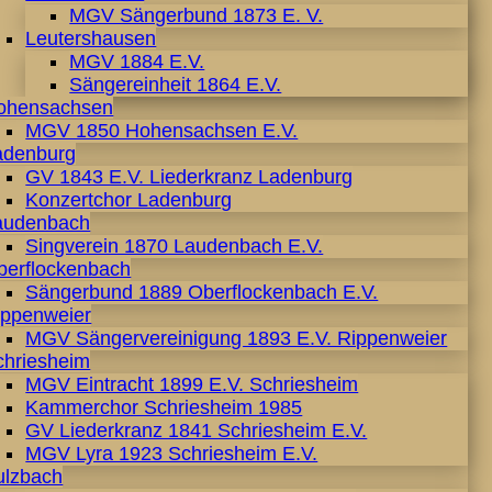
MGV Sängerbund 1873 E. V.
Leutershausen
MGV 1884 E.V.
Sängereinheit 1864 E.V.
ohensachsen
MGV 1850 Hohensachsen E.V.
adenburg
GV 1843 E.V. Liederkranz Ladenburg
Konzertchor Ladenburg
audenbach
Singverein 1870 Laudenbach E.V.
berflockenbach
Sängerbund 1889 Oberflockenbach E.V.
ippenweier
MGV Sängervereinigung 1893 E.V. Rippenweier
chriesheim
MGV Eintracht 1899 E.V. Schriesheim
Kammerchor Schriesheim 1985
GV Liederkranz 1841 Schriesheim E.V.
MGV Lyra 1923 Schriesheim E.V.
ulzbach