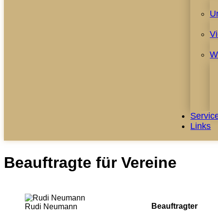
U
V
W
Servic
Links
Beauftragte für Vereine
Beauftragter
Rudi Neumann