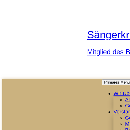
Sängerkr
Mitglied des
Primäres Menü
Wir Üb
A
G
Vorsta
G
M