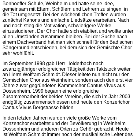
Bonhoeffer-Schule, Weinheim und hatte seine Idee,
gemeinsam mit Eltern, Schülern und Lehrern zu singen, in
die Tat umgesetzt. Bei den wöchentlichen Treffen wurden
zunächst Kanons und einfache Liedsätze erarbeiten. Nach
und nach stieg die Motivation, schwierigere Werke
einzustudieren. Der Chor hatte sich etabliert und wollte unter
allen Umständen zusammen bleiben. Bei der Suche nach
einem Dachverband hat man sich schnell für den Badischen
Sängerbund entschieden, bei dem sich der Gemischte Chor
sehr wohlfühlt.
Im September 1998 gab Herr Holderbach nach
zwanzigjähriger erfolgreicher Tätigkeit den Taktstock weiter
an Herrn Wolfram Schmidt. Dieser leitete nun nicht nur den
Gemischten Chor aus Weinheim, sondern auch den erst vier
Jahre zuvor gegründeten Kammerchor Cantus Vivus aus
Dossenheim. 1999 begann eine erfolgreiche
Zusammenarbeit der beiden Vereine, die sich im Jahr 2003
endgültig zusammenschlossen und heute den Konzertchor
Cantus Vivus Bergstrasse bilden.
In den letzten Jahren wurden viele große Werke vom
Konzertchor erarbeitet und der Bevölkerung in Weinheim,
Dossenheim und anderen Orten zu Gehör gebracht. Heute
ist Wolfram Schmidt immer noch der musikalische Leiter des