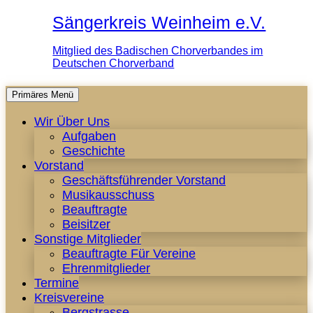
Sängerkreis Weinheim e.V.
Mitglied des Badischen Chorverbandes im
Deutschen Chorverband
Zum
Primäres Menü
Inhalt
Wir Über Uns
springen
Aufgaben
Geschichte
Vorstand
Geschäftsführender Vorstand
Musikausschuss
Beauftragte
Beisitzer
Sonstige Mitglieder
Beauftragte Für Vereine
Ehrenmitglieder
Termine
Kreisvereine
Bergstrasse