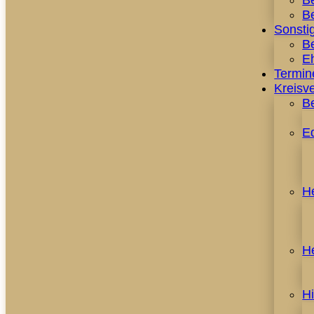
B
Be
Sonstig
Be
E
Termin
Kreisv
B
E
H
H
H