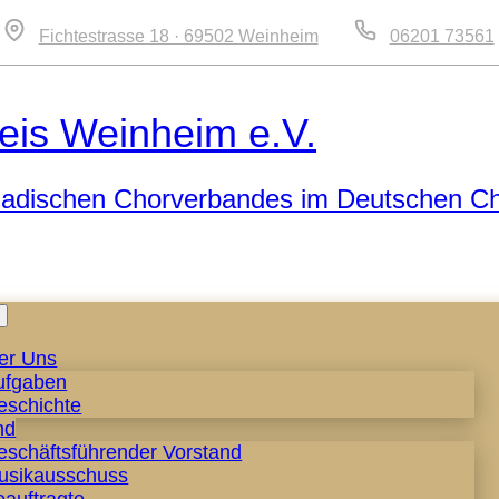
Fichtestrasse 18 · 69502 Weinheim
06201 73561
eis Weinheim e.V.
 Badischen Chorverbandes im Deutschen C
Zum
Inhalt
er Uns
springen
ufgaben
eschichte
nd
eschäftsführender Vorstand
usikausschuss