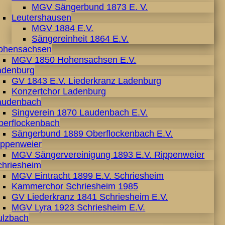
MGV Sängerbund 1873 E. V.
Leutershausen
MGV 1884 E.V.
Sängereinheit 1864 E.V.
ohensachsen
MGV 1850 Hohensachsen E.V.
adenburg
GV 1843 E.V. Liederkranz Ladenburg
Konzertchor Ladenburg
audenbach
Singverein 1870 Laudenbach E.V.
berflockenbach
Sängerbund 1889 Oberflockenbach E.V.
ippenweier
MGV Sängervereinigung 1893 E.V. Rippenweier
chriesheim
MGV Eintracht 1899 E.V. Schriesheim
Kammerchor Schriesheim 1985
GV Liederkranz 1841 Schriesheim E.V.
MGV Lyra 1923 Schriesheim E.V.
ulzbach