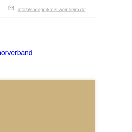
info@saengerkreis-weinheim.de
horverband