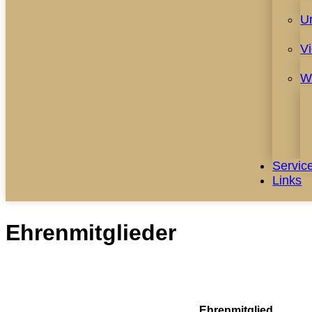
U
V
W
Servic
Links
Ehrenmitglieder
Ehrenmitglied