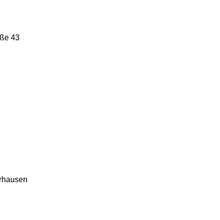
ße 43
rhausen