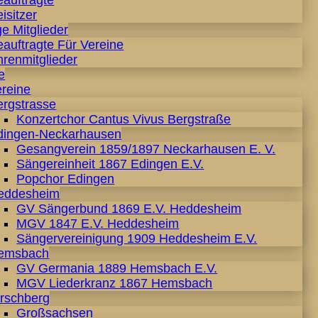
eauftragte
isitzer
e Mitglieder
auftragte Für Vereine
hrenmitglieder
e
ereine
ergstrasse
Konzertchor Cantus Vivus Bergstraße
dingen-Neckarhausen
Gesangverein 1859/1897 Neckarhausen E. V.
Sängereinheit 1867 Edingen E.V.
Popchor Edingen
eddesheim
GV Sängerbund 1869 E.V. Heddesheim
MGV 1847 E.V. Heddesheim
Sängervereinigung 1909 Heddesheim E.V.
emsbach
GV Germania 1889 Hemsbach E.V.
MGV Liederkranz 1867 Hemsbach
irschberg
Großsachsen