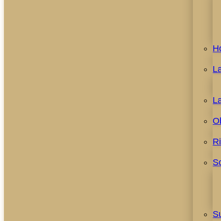
H
L
L
O
R
S
S