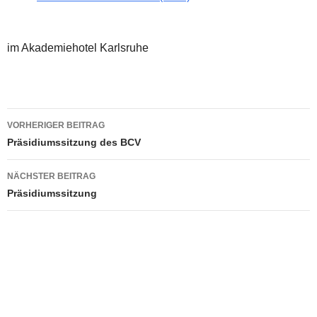
im Akademiehotel Karlsruhe
Beitragsnavigation
VORHERIGER BEITRAG
Präsidiumssitzung des BCV
NÄCHSTER BEITRAG
Präsidiumssitzung