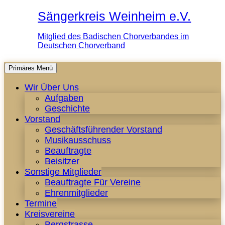
Sängerkreis Weinheim e.V.
Mitglied des Badischen Chorverbandes im
Deutschen Chorverband
Zum
Primäres Menü
Inhalt
Wir Über Uns
springen
Aufgaben
Geschichte
Vorstand
Geschäftsführender Vorstand
Musikausschuss
Beauftragte
Beisitzer
Sonstige Mitglieder
Beauftragte Für Vereine
Ehrenmitglieder
Termine
Kreisvereine
Bergstrasse