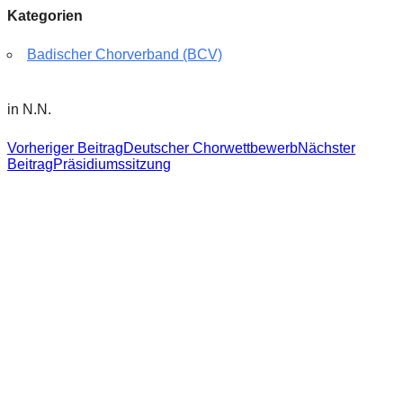
Kategorien
Badischer Chorverband (BCV)
in N.N.
Beitragsnavigation
Vorheriger Beitrag
Deutscher Chorwettbewerb
Nächster
Beitrag
Präsidiumssitzung