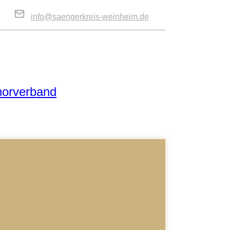
info@saengerkreis-weinheim.de
horverband