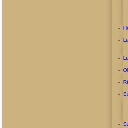
H
L
L
O
R
S
S