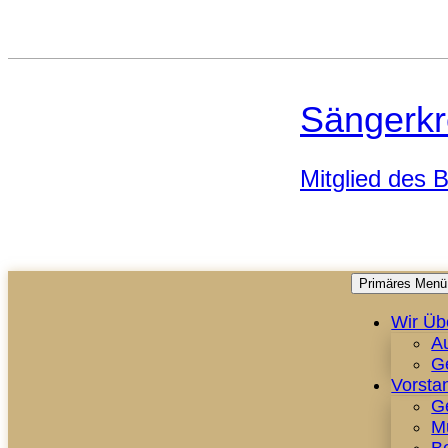
Sängerkr
Mitglied des
Primäres Menü
Wir Üb
A
G
Vorsta
G
M