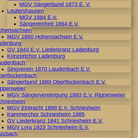
MGV Sängerbund 1873 E. V.
Leutershausen
MGV 1884 E.V.
Sängereinheit 1864 E.V.
ohensachsen
MGV 1850 Hohensachsen E.V.
adenburg
GV 1843 E.V. Liederkranz Ladenburg
Konzertchor Ladenburg
audenbach
Singverein 1870 Laudenbach E.V.
berflockenbach
Sängerbund 1889 Oberflockenbach E.V.
ippenweier
MGV Sängervereinigung 1893 E.V. Rippenweier
chriesheim
MGV Eintracht 1899 E.V. Schriesheim
Kammerchor Schriesheim 1985
GV Liederkranz 1841 Schriesheim E.V.
MGV Lyra 1923 Schriesheim E.V.
ulzbach