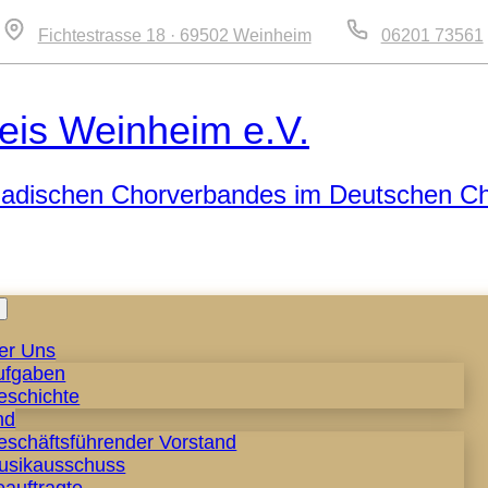
Fichtestrasse 18 · 69502 Weinheim
06201 73561
eis Weinheim e.V.
 Badischen Chorverbandes im Deutschen C
Zum
Inhalt
er Uns
springen
ufgaben
eschichte
nd
eschäftsführender Vorstand
usikausschuss