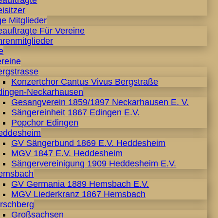
eauftragte
isitzer
e Mitglieder
auftragte Für Vereine
hrenmitglieder
e
ereine
ergstrasse
Konzertchor Cantus Vivus Bergstraße
dingen-Neckarhausen
Gesangverein 1859/1897 Neckarhausen E. V.
Sängereinheit 1867 Edingen E.V.
Popchor Edingen
eddesheim
GV Sängerbund 1869 E.V. Heddesheim
MGV 1847 E.V. Heddesheim
Sängervereinigung 1909 Heddesheim E.V.
emsbach
GV Germania 1889 Hemsbach E.V.
MGV Liederkranz 1867 Hemsbach
irschberg
Großsachsen