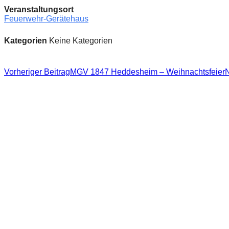
Veranstaltungsort
Feuerwehr-Gerätehaus
Kategorien
Keine Kategorien
Beitragsnavigation
Vorheriger Beitrag
MGV 1847 Heddesheim – Weihnachtsfeier
N