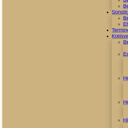
B
Be
Sonstig
Be
E
Termin
Kreisv
B
E
H
H
H