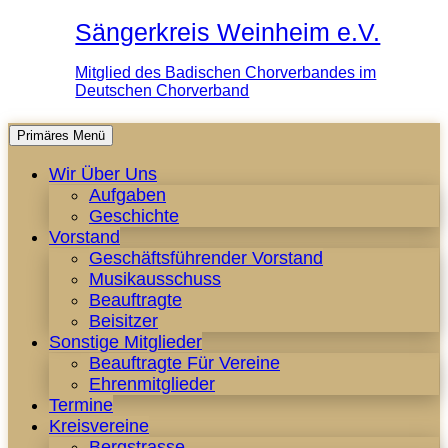
Sängerkreis Weinheim e.V.
Mitglied des Badischen Chorverbandes im
Deutschen Chorverband
Zum
Primäres Menü
Inhalt
Wir Über Uns
springen
Aufgaben
Geschichte
Vorstand
Geschäftsführender Vorstand
Musikausschuss
Beauftragte
Beisitzer
Sonstige Mitglieder
Beauftragte Für Vereine
Ehrenmitglieder
Termine
Kreisvereine
Bergstrasse