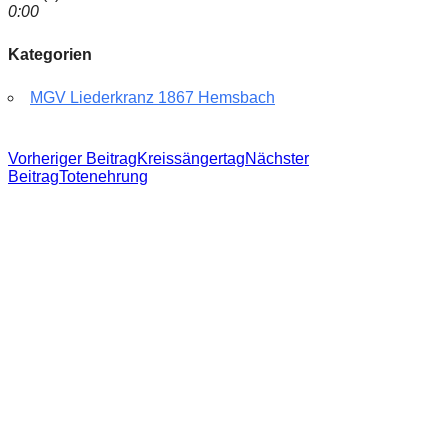
0:00
Kategorien
MGV Liederkranz 1867 Hemsbach
Beitragsnavigation
Vorheriger Beitrag
Kreissängertag
Nächster
Beitrag
Totenehrung