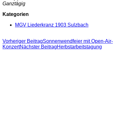
Ganztägig
Kategorien
MGV Liederkranz 1903 Sulzbach
Beitragsnavigation
Vorheriger Beitrag
Sonnenwendfeier mit Open-Air-
Konzert
Nächster Beitrag
Herbstarbeitstagung