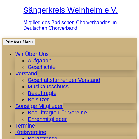
Sängerkreis Weinheim e.V.
Mitglied des Badischen Chorverbandes im
Deutschen Chorverband
Zum
Primäres Menü
Inhalt
Wir Über Uns
springen
Aufgaben
Geschichte
Vorstand
Geschäftsführender Vorstand
Musikausschuss
Beauftragte
Beisitzer
Sonstige Mitglieder
Beauftragte Für Vereine
Ehrenmitglieder
Termine
Kreisvereine
Bergstrasse