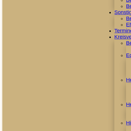
B
Be
Sonstig
Be
E
Termin
Kreisv
B
E
H
H
H