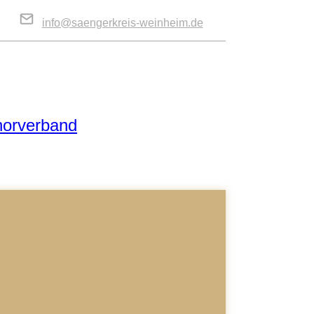
info@saengerkreis-weinheim.de
horverband