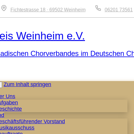
Fichtestrasse 18 · 69502 Weinheim
06201 73561
eis Weinheim e.V.
 Badischen Chorverbandes im Deutschen C
Zum Inhalt springen
er Uns
ufgaben
eschichte
nd
eschäftsführender Vorstand
usikausschuss