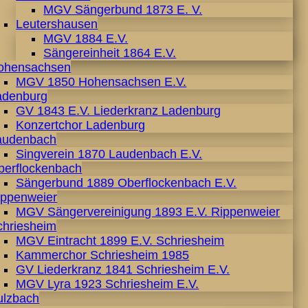
MGV Sängerbund 1873 E. V.
Leutershausen
MGV 1884 E.V.
Sängereinheit 1864 E.V.
ohensachsen
MGV 1850 Hohensachsen E.V.
adenburg
GV 1843 E.V. Liederkranz Ladenburg
Konzertchor Ladenburg
audenbach
Singverein 1870 Laudenbach E.V.
berflockenbach
Sängerbund 1889 Oberflockenbach E.V.
ippenweier
MGV Sängervereinigung 1893 E.V. Rippenweier
chriesheim
MGV Eintracht 1899 E.V. Schriesheim
Kammerchor Schriesheim 1985
GV Liederkranz 1841 Schriesheim E.V.
MGV Lyra 1923 Schriesheim E.V.
ulzbach