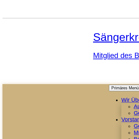
Sängerkr
Mitglied des
Primäres Menü
Wir Üb
A
G
Vorsta
G
M