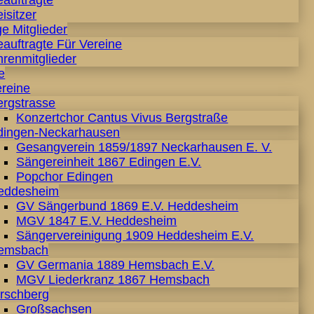
eauftragte
isitzer
e Mitglieder
auftragte Für Vereine
hrenmitglieder
e
ereine
ergstrasse
Konzertchor Cantus Vivus Bergstraße
dingen-Neckarhausen
Gesangverein 1859/1897 Neckarhausen E. V.
Sängereinheit 1867 Edingen E.V.
Popchor Edingen
eddesheim
GV Sängerbund 1869 E.V. Heddesheim
MGV 1847 E.V. Heddesheim
Sängervereinigung 1909 Heddesheim E.V.
emsbach
GV Germania 1889 Hemsbach E.V.
MGV Liederkranz 1867 Hemsbach
irschberg
Großsachsen