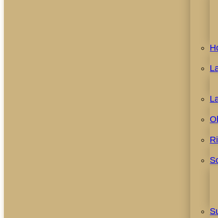
H
L
L
O
R
S
S