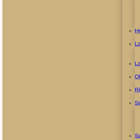
H
L
L
O
R
S
S