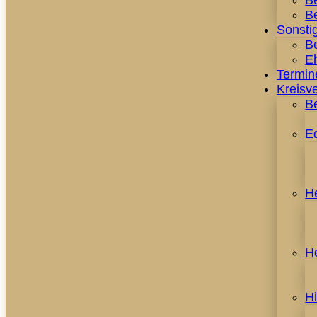
B
Be
Sonstig
Be
E
Termin
Kreisv
B
E
H
H
H