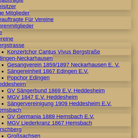
eauftragte
isitzer
e Mitglieder
auftragte Für Vereine
hrenmitglieder
e
ereine
ergstrasse
Konzertchor Cantus Vivus Bergstraße
dingen-Neckarhausen
Gesangverein 1859/1897 Neckarhausen E. V.
Sängereinheit 1867 Edingen E.V.
Popchor Edingen
eddesheim
GV Sängerbund 1869 E.V. Heddesheim
MGV 1847 E.V. Heddesheim
Sängervereinigung 1909 Heddesheim E.V.
emsbach
GV Germania 1889 Hemsbach E.V.
MGV Liederkranz 1867 Hemsbach
irschberg
Großsachsen