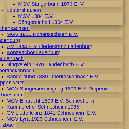
MGV Sängerbund 1873 E. V.
Leutershausen
MGV 1884 E.V.
Sängereinheit 1864 E.V.
ohensachsen
MGV 1850 Hohensachsen E.V.
adenburg
GV 1843 E.V. Liederkranz Ladenburg
Konzertchor Ladenburg
audenbach
Singverein 1870 Laudenbach E.V.
berflockenbach
Sängerbund 1889 Oberflockenbach E.V.
ippenweier
MGV Sängervereinigung 1893 E.V. Rippenweier
chriesheim
MGV Eintracht 1899 E.V. Schriesheim
Kammerchor Schriesheim 1985
GV Liederkranz 1841 Schriesheim E.V.
MGV Lyra 1923 Schriesheim E.V.
ulzbach