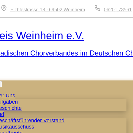
Fichtestrasse 18 · 69502 Weinheim
06201 73561
eis Weinheim e.V.
 Badischen Chorverbandes im Deutschen C
Zum
Inhalt
er Uns
springen
ufgaben
eschichte
nd
eschäftsführender Vorstand
usikausschuss