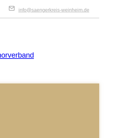
info@saengerkreis-weinheim.de
horverband