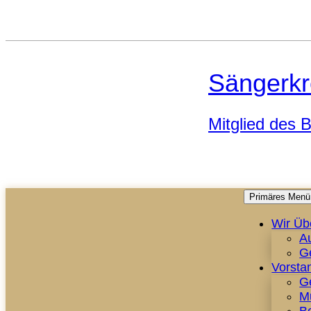
Sängerkr
Mitglied des
Primäres Menü
Wir Üb
A
G
Vorsta
G
M