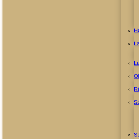
H
L
L
O
R
S
S