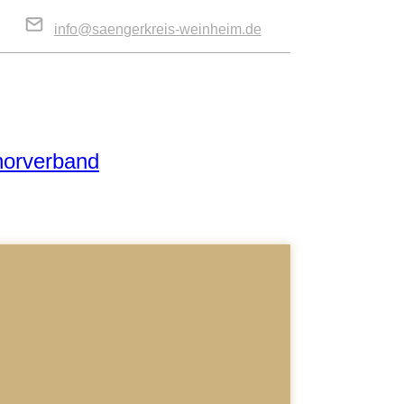
info@saengerkreis-weinheim.de
horverband