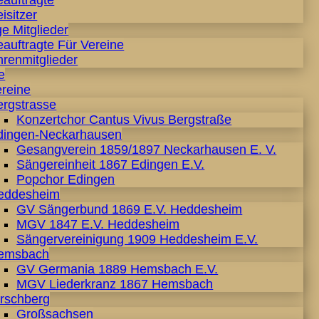
eauftragte
isitzer
e Mitglieder
auftragte Für Vereine
hrenmitglieder
e
ereine
ergstrasse
Konzertchor Cantus Vivus Bergstraße
dingen-Neckarhausen
Gesangverein 1859/1897 Neckarhausen E. V.
Sängereinheit 1867 Edingen E.V.
Popchor Edingen
eddesheim
GV Sängerbund 1869 E.V. Heddesheim
MGV 1847 E.V. Heddesheim
Sängervereinigung 1909 Heddesheim E.V.
emsbach
GV Germania 1889 Hemsbach E.V.
MGV Liederkranz 1867 Hemsbach
irschberg
Großsachsen