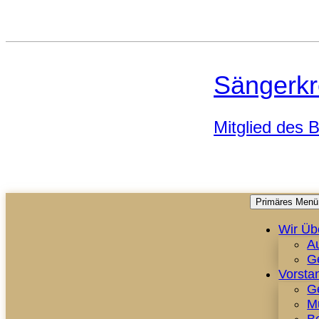
Sängerkr
Mitglied des
Primäres Menü
Wir Üb
A
G
Vorsta
G
M