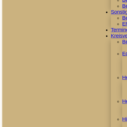
B
Be
Sonstig
Be
E
Termin
Kreisv
B
E
H
H
H