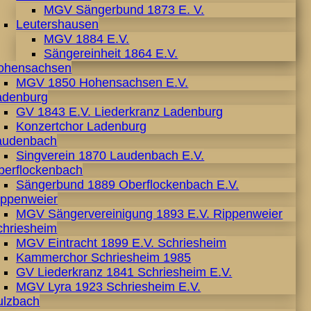
MGV Sängerbund 1873 E. V.
Leutershausen
MGV 1884 E.V.
Sängereinheit 1864 E.V.
ohensachsen
MGV 1850 Hohensachsen E.V.
adenburg
GV 1843 E.V. Liederkranz Ladenburg
Konzertchor Ladenburg
audenbach
Singverein 1870 Laudenbach E.V.
berflockenbach
Sängerbund 1889 Oberflockenbach E.V.
ippenweier
MGV Sängervereinigung 1893 E.V. Rippenweier
chriesheim
MGV Eintracht 1899 E.V. Schriesheim
Kammerchor Schriesheim 1985
GV Liederkranz 1841 Schriesheim E.V.
MGV Lyra 1923 Schriesheim E.V.
ulzbach