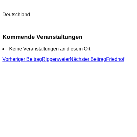
Deutschland
Kommende Veranstaltungen
Keine Veranstaltungen an diesem Ort
Beitragsnavigation
Vorheriger Beitrag
Rippenweier
Nächster Beitrag
Friedhof