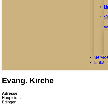
U
V
W
Servic
Links
Evang. Kirche
Adresse
Hauptstrasse
Edingen