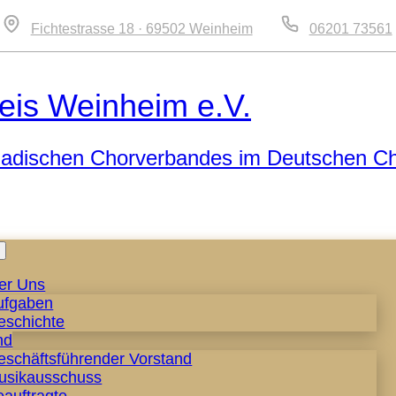
Fichtestrasse 18 · 69502 Weinheim
06201 73561
eis Weinheim e.V.
 Badischen Chorverbandes im Deutschen C
Zum
Inhalt
er Uns
springen
ufgaben
eschichte
nd
eschäftsführender Vorstand
usikausschuss