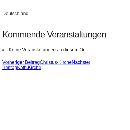
Deutschland
Kommende Veranstaltungen
Keine Veranstaltungen an diesem Ort
Beitragsnavigation
Vorheriger Beitrag
Christus-Kirche
Nächster
Beitrag
Kath.Kirche