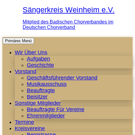
Sängerkreis Weinheim e.V.
Mitglied des Badischen Chorverbandes im
Deutschen Chorverband
Zum
Primäres Menü
Inhalt
Wir Über Uns
springen
Aufgaben
Geschichte
Vorstand
Geschäftsführender Vorstand
Musikausschuss
Beauftragte
Beisitzer
Sonstige Mitglieder
Beauftragte Für Vereine
Ehrenmitglieder
Termine
Kreisvereine
Bergstrasse