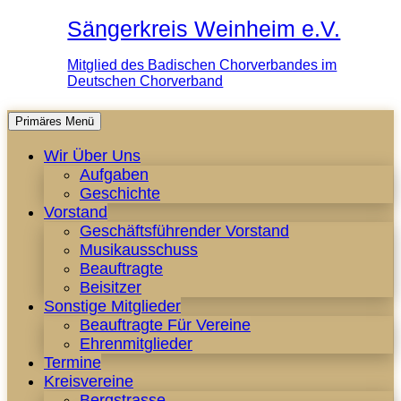
Sängerkreis Weinheim e.V.
Mitglied des Badischen Chorverbandes im
Deutschen Chorverband
Zum
Primäres Menü
Inhalt
Wir Über Uns
springen
Aufgaben
Geschichte
Vorstand
Geschäftsführender Vorstand
Musikausschuss
Beauftragte
Beisitzer
Sonstige Mitglieder
Beauftragte Für Vereine
Ehrenmitglieder
Termine
Kreisvereine
Bergstrasse