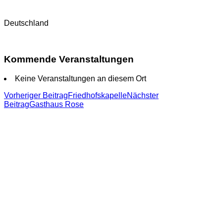
Deutschland
Kommende Veranstaltungen
Keine Veranstaltungen an diesem Ort
Beitragsnavigation
Vorheriger Beitrag
Friedhofskapelle
Nächster
Beitrag
Gasthaus Rose