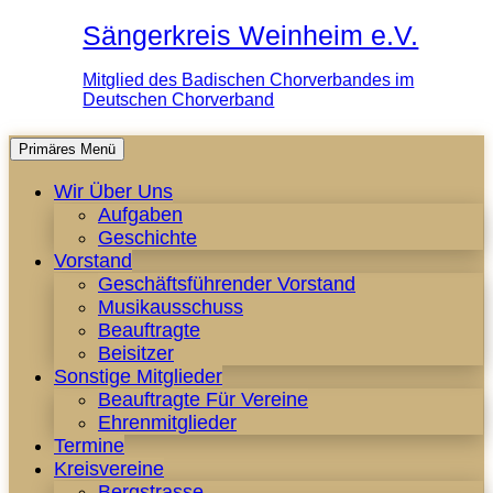
Sängerkreis Weinheim e.V.
Mitglied des Badischen Chorverbandes im
Deutschen Chorverband
Zum
Primäres Menü
Inhalt
Wir Über Uns
springen
Aufgaben
Geschichte
Vorstand
Geschäftsführender Vorstand
Musikausschuss
Beauftragte
Beisitzer
Sonstige Mitglieder
Beauftragte Für Vereine
Ehrenmitglieder
Termine
Kreisvereine
Bergstrasse