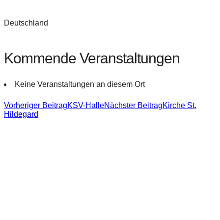
Deutschland
Kommende Veranstaltungen
Keine Veranstaltungen an diesem Ort
Beitragsnavigation
Vorheriger Beitrag
KSV-Halle
Nächster Beitrag
Kirche St.
Hildegard