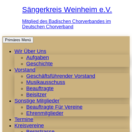
Sängerkreis Weinheim e.V.
Mitglied des Badischen Chorverbandes im
Deutschen Chorverband
Zum
Primäres Menü
Inhalt
Wir Über Uns
springen
Aufgaben
Geschichte
Vorstand
Geschäftsführender Vorstand
Musikausschuss
Beauftragte
Beisitzer
Sonstige Mitglieder
Beauftragte Für Vereine
Ehrenmitglieder
Termine
Kreisvereine
Bergstrasse