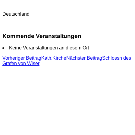
Deutschland
Kommende Veranstaltungen
Keine Veranstaltungen an diesem Ort
Beitragsnavigation
Vorheriger Beitrag
Kath.Kirche
Nächster Beitrag
Schlossn des
Grafen von Wiser