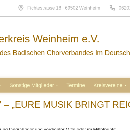
Fichtestrasse 18 · 69502 Weinheim
0620
rkreis Weinheim e.V.
d des Badischen Chorverbandes im Deutsc
Sonstige Mitglieder
Termine
Kreisvereine
– „EURE MUSIK BRINGT REI
ung langjähriger und verdienter Mitglieder im Mittelpunkt