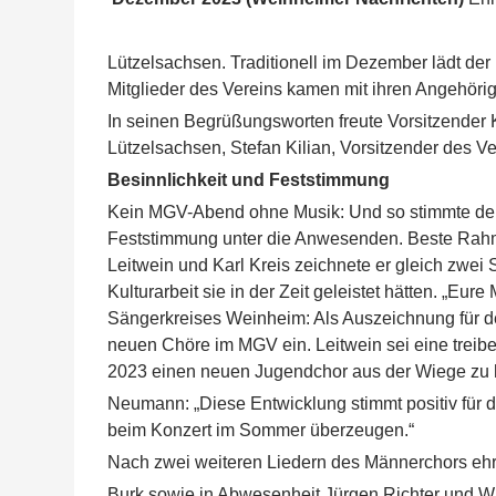
Lützelsachsen. Traditionell im Dezember lädt d
Mitglieder des Vereins kamen mit ihren Angehöri
In seinen Begrüßungsworten freute Vorsitzender K
Lützelsachsen, Stefan Kilian, Vorsitzender des 
Besinnlichkeit und Feststimmung
Kein MGV-Abend ohne Musik: Und so stimmte der M
Feststimmung unter die Anwesenden. Beste Rahm
Leitwein und Karl Kreis zeichnete er gleich zwei S
Kulturarbeit sie in der Zeit geleistet hätten. „Eu
Sängerkreises Weinheim: Als Auszeichnung für d
neuen Chöre im MGV ein. Leitwein sei eine treib
2023 einen neuen Jugendchor aus der Wiege zu
Neumann: „Diese Entwicklung stimmt positiv für d
beim Konzert im Sommer überzeugen.“
Nach zwei weiteren Liedern des Männerchors ehrt
Burk sowie in Abwesenheit Jürgen Richter und Wilh