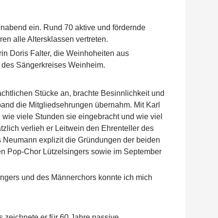
nabend ein. Rund 70 aktive und fördernde
n alle Altersklassen vertreten.
in Doris Falter, die Weinhoheiten aus
r des Sängerkreises Weinheim.
htlichen Stücke an, brachte Besinnlichkeit und
nd die Mitgliedsehrungen übernahm. Mit Karl
, wie viele Stunden sie eingebracht und wie viel
tzlich verlieh er Leitwein den Ehrenteller des
s Neumann explizit die Gründungen der beiden
den Pop-Chor Lützelsingers sowie im September
lsingers und des Männerchors konnte ich mich
s zeichnete er für 60 Jahre passive