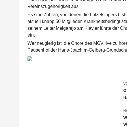
Vereinszugehörigkeit aus.
Es sind Zahlen, von denen die Lützelsingers bish
aktuell knapp 50 Mitglieder. Krankheitsbedingt 
seinem Leiter Melgarejo am Klavier führte der Ch
ein.
Wer neugierig ist, die Chöre des MGV live zu hö
Pausenhof der Hans-Joachim-Gelberg-Grundschu
B
V
O
H
N
W
W