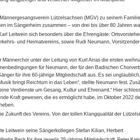
er Männergesangsverein Lützelsachsen (MGV) zu seinem Familie
gen im Sängerheim zusammen – von drei bis über 80 Jahren ware
arl Leitwein sich besonders über die Ehrengäste: Ortsvorsteher
Verkehrs- und Heimatvereins, sowie Rudi Neumann, Vorsitzende
ännerchor unter der Leitung von Kurt Arras die ersten weihnac
enbedingungen für Neumann, der für den Badischen Chorverba
änger für ihre 60-jährige Mitgliedschaft aus. Es sei unglaublich
re Musik bringt Reichtum in das Leben“, stellte Neumann fest. Zusä
eine Verdienste um Gesang, Kultur und Ehrenamt.“ Hier schlos
ende Kraft gewesen, die es ermöglicht habe, im Oktober 2022 
 heben.
ie Zukunft des Vereins. Von der tollen Klangqualität der Lütze
e Leitwein seine Sängerkollegen Stefan Kilian, Herbert
elm Beck für ihre jeweils 25-jährige Mitgliedschaft. Peter Krei