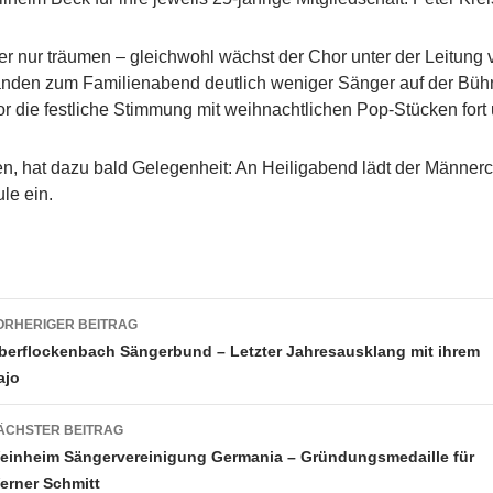
er nur träumen – gleichwohl wächst der Chor unter der Leitung 
standen zum Familienabend deutlich weniger Sänger auf der Büh
or die festliche Stimmung mit weihnachtlichen Pop-Stücken for
ren, hat dazu bald Gelegenheit: An Heiligabend lädt der Männ
le ein.
eitragsnavigation
ORHERIGER BEITRAG
berflockenbach Sängerbund – Letzter Jahresausklang mit ihrem
ajo
ÄCHSTER BEITRAG
einheim Sängervereinigung Germania – Gründungsmedaille für
erner Schmitt