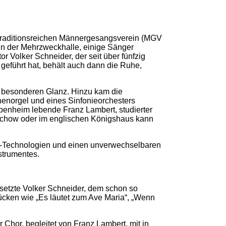
traditionsreichen Männergesangsverein (MGV
in der Mehrzweckhalle, einige Sänger
r Volker Schneider, der seit über fünfzig
geführt hat, behält auch dann die Ruhe,
t besonderen Glanz. Hinzu kam die
henorgel und eines Sinfonieorchesters
eppenheim lebende Franz Lambert, studierter
tschow oder im englischen Königshaus kann
er-Technologien und einen unverwechselbaren
strumentes.
 setzte Volker Schneider, dem schon so
ücken wie „Es läutet zum Ave Maria“, „Wenn
 Chor, begleitet von Franz Lambert, mit in