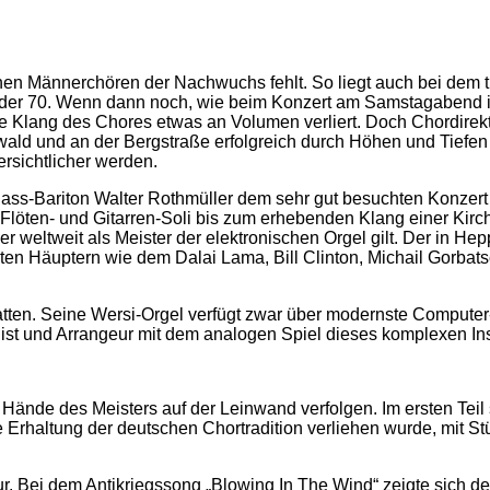
en Männerchören der Nachwuchs fehlt. So liegt auch bei dem 
s der 70. Wenn dann noch, wie beim Konzert am Samstagabend 
le Klang des Chores etwas an Volumen verliert. Doch Chordirekto
ald und an der Bergstraße erfolgreich durch Höhen und Tiefen 
rsichtlicher werden.
 Bass-Bariton Walter Rothmüller dem sehr gut besuchten Konzer
Flöten- und Gitarren-Soli bis zum erhebenden Klang einer Kirc
r weltweit als Meister der elektronischen Orgel gilt. Der in H
ten Häuptern wie dem Dalai Lama, Bill Clinton, Michail Gorba
latten. Seine Wersi-Orgel verfügt zwar über modernste Comput
nist und Arrangeur mit dem analogen Spiel dieses komplexen In
 Hände des Meisters auf der Leinwand verfolgen. Im ersten Teil
Erhaltung der deutschen Chortradition verliehen wurde, mit St
ur. Bei dem Antikriegssong „Blowing In The Wind“ zeigte sich der