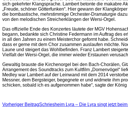
sich gekehrter Klangsprache. Lambert betonte die makabre A
„Freude, schöner Götterfunken“. Hier gewann der Klangkörper
die bombastische, mehrstimmige Orchester-Dramaturgie dazu. 
von den melodischen Streicherklängen der Wersi-Orgel.
Das offizielle Ende des Konzertes läutete der MGV Hohensa
begann, bedankte sich Christine Federmann im Auftrag des erk
in all den Jahren zu einem Meisterchor geformt habe. Schneide
dass er gerne mit dem Chor zusammen auslaufen möchte. Noc
Laune und steigert das Wohlbefinden. Franz Lambert steigert
Vielfalt der Wersi-Orgel, die immer wieder Erstaunen verusach
Gewaltig brauste die Kirchenorgel bei den Bach-Chorälen, G
Arrangement des Soundtracks zum Kultfilm „Dornenvögel“ lief
Medley war Lambert auf der Leinwand mit dem 2014 verstorbe
Messner, dem Bergsteiger, begegnete er und widmete ihm promp
schicken, sobald ich es aufgenommen habe“, sagte der König 
Beitragsnavigation
Vorheriger Beitrag
Schriesheim Lyra – Die Lyra singt jetzt beim