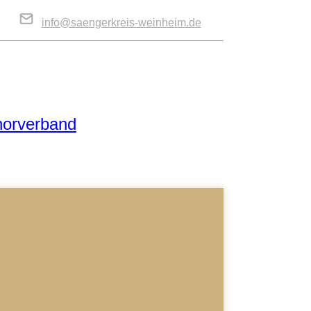
info@saengerkreis-weinheim.de
horverband