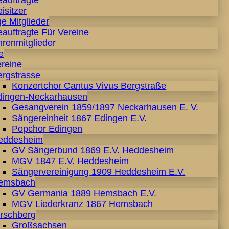
eauftragte
isitzer
e Mitglieder
auftragte Für Vereine
hrenmitglieder
e
ereine
ergstrasse
Konzertchor Cantus Vivus Bergstraße
dingen-Neckarhausen
Gesangverein 1859/1897 Neckarhausen E. V.
Sängereinheit 1867 Edingen E.V.
Popchor Edingen
eddesheim
GV Sängerbund 1869 E.V. Heddesheim
MGV 1847 E.V. Heddesheim
Sängervereinigung 1909 Heddesheim E.V.
emsbach
GV Germania 1889 Hemsbach E.V.
MGV Liederkranz 1867 Hemsbach
irschberg
Großsachsen