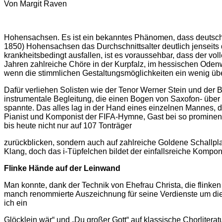
Von Margit Raven
Hohensachsen. Es ist ein bekanntes Phänomen, dass deutsch
1850) Hohensachsen das Durchschnittsalter deutlich jenseit
krankheitsbedingt ausfallen, ist es voraussehbar,
dass der vol
Jahren zahlreiche Chöre in der Kurpfalz, im hessischen Odenw
wenn die stimmlichen Gestaltungsmöglichkeiten ein wenig übe
Dafür verliehen Solisten wie der Tenor Werner Stein und der
instrumentale Begleitung, die einen Bogen von Saxofon- über 
spannte. Das alles lag in der Hand eines einzelnen Mannes, de
Pianist und Komponist der FIFA-Hymne, Gast bei so prominen
bis heute nicht nur auf 107 Tonträger
zurückblicken, sondern auch auf zahlreiche Goldene Schallp
Klang, doch das i-Tüpfelchen bildet der einfallsreiche Kompo
Flinke Hände auf der Leinwand
Man konnte, dank der Technik von Ehefrau Christa, die flinken
manch renommierte Auszeichnung für seine Verdienste um die 
ich ein
Glöcklein wär“ und „Du großer Gott“ auf klassische Chorliterat