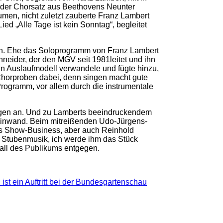
s der Chorsatz aus Beethovens Neunter
men, nicht zuletzt zauberte Franz Lambert
d „Alle Tage ist kein Sonntag“, begleitet
ein. Ehe das Soloprogramm von Franz Lambert
neider, der den MGV seit 1981leitet und ihn
ein Auslaufmodell verwandele und fügte hinzu,
Chorproben dabei, denn singen macht gute
rogramm, vor allem durch die instrumentale
ingen an. Und zu Lamberts beeindruckendem
Leinwand. Beim mitreißenden Udo-Jürgens-
des Show-Business, aber auch Reinhold
t Stubenmusik, ich werde ihm das Stück
all des Publikums entgegen.
st ein Auftritt bei der Bundesgartenschau