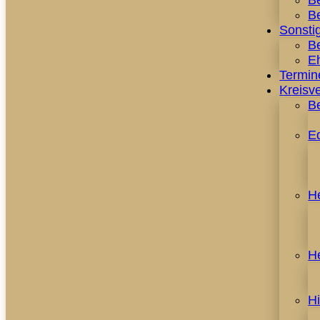
B
Be
Sonstig
Be
E
Termin
Kreisv
B
E
H
H
H