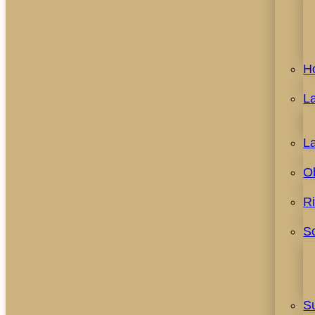
H
L
L
O
R
S
S