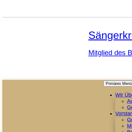
Sängerkr
Mitglied des
Primäres Menü
Wir Üb
A
G
Vorsta
G
M