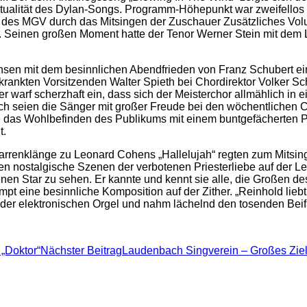
ktualität des Dylan-Songs. Programm-Höhepunkt war zweifello
 des MGV durch das Mitsingen der Zuschauer Zusätzliches Volu
Seinen großen Moment hatte der Tenor Werner Stein mit dem Lie
chsen mit dem besinnlichen Abendfrieden von Franz Schubert 
rankten Vorsitzenden Walter Spieth bei Chordirektor Volker Sch
r warf scherzhaft ein, dass sich der Meisterchor allmählich in 
h seien die Sänger mit großer Freude bei den wöchentlichen 
e das Wohlbefinden des Publikums mit einem buntgefächerten P
t.
itarrenklänge zu Leonard Cohens „Hallelujah“ regten zum Mits
en nostalgische Szenen der verbotenen Priesterliebe auf der 
nen Star zu sehen. Er kannte und kennt sie alle, die Großen 
t eine besinnliche Komposition auf der Zither. „Reinhold lieb
der elektronischen Orgel und nahm lächelnd den tosenden Beif
 „Doktor“
Nächster Beitrag
Laudenbach Singverein – Großes Ziel i