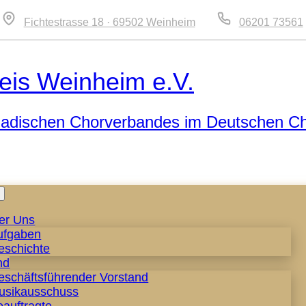
Fichtestrasse 18 · 69502 Weinheim
06201 73561
eis Weinheim e.V.
 Badischen Chorverbandes im Deutschen C
Zum
Inhalt
er Uns
springen
ufgaben
eschichte
nd
eschäftsführender Vorstand
usikausschuss