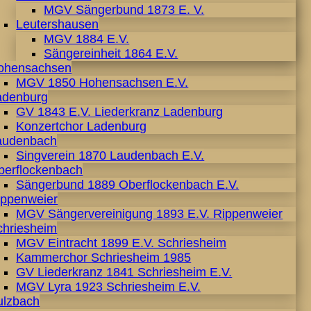
MGV Sängerbund 1873 E. V.
Leutershausen
MGV 1884 E.V.
Sängereinheit 1864 E.V.
ohensachsen
MGV 1850 Hohensachsen E.V.
adenburg
GV 1843 E.V. Liederkranz Ladenburg
Konzertchor Ladenburg
audenbach
Singverein 1870 Laudenbach E.V.
berflockenbach
Sängerbund 1889 Oberflockenbach E.V.
ippenweier
MGV Sängervereinigung 1893 E.V. Rippenweier
chriesheim
MGV Eintracht 1899 E.V. Schriesheim
Kammerchor Schriesheim 1985
GV Liederkranz 1841 Schriesheim E.V.
MGV Lyra 1923 Schriesheim E.V.
ulzbach