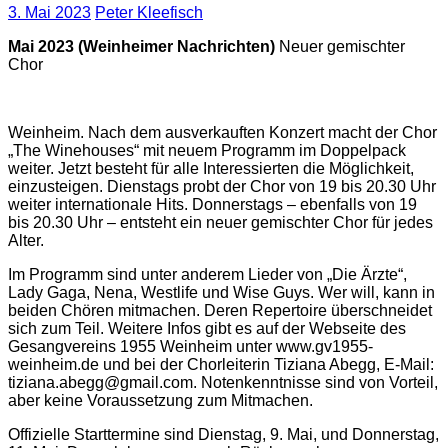
3. Mai 2023
Peter Kleefisch
Mai 2023 (Weinheimer Nachrichten)
Neuer gemischter
Chor
Weinheim. Nach dem ausverkauften Konzert macht der Chor
„The Winehouses“ mit neuem Programm im Doppelpack
weiter. Jetzt besteht für alle Interessierten die Möglichkeit,
einzusteigen. Dienstags probt der Chor von 19 bis 20.30 Uhr
weiter internationale Hits. Donnerstags – ebenfalls
von 19
bis 20.30 Uhr – entsteht ein neuer gemischter Chor für jedes
Alter.
Im Programm sind unter anderem Lieder von „Die Ärzte“,
Lady Gaga, Nena, Westlife und Wise Guys. Wer will, kann in
beiden Chören mitmachen. Deren Repertoire überschneidet
sich zum Teil. Weitere Infos gibt es auf der Webseite des
Gesangvereins 1955 Weinheim unter www.gv1955-
weinheim.de und bei der Chorleiterin Tiziana Abegg, E-Mail:
tiziana.abegg@gmail.com. Notenkenntnisse sind von Vorteil,
aber keine Voraussetzung zum Mitmachen.
Offizielle Starttermine sind Dienstag, 9. Mai, und Donnerstag,