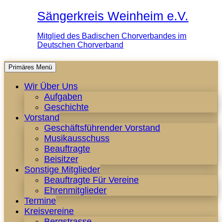
Sängerkreis Weinheim e.V.
Mitglied des Badischen Chorverbandes im
Deutschen Chorverband
Zum
Primäres Menü
Inhalt
Wir Über Uns
springen
Aufgaben
Geschichte
Vorstand
Geschäftsführender Vorstand
Musikausschuss
Beauftragte
Beisitzer
Sonstige Mitglieder
Beauftragte Für Vereine
Ehrenmitglieder
Termine
Kreisvereine
Bergstrasse