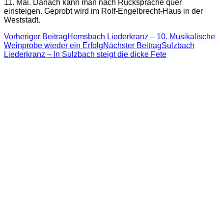
11. Mai. Danach kann man nach Rücksprache quer
einsteigen. Geprobt wird im Rolf-Engelbrecht-Haus in der
Weststadt.
Beitragsnavigation
Vorheriger Beitrag
Hemsbach Liederkranz – 10. Musikalische
Weinprobe wieder ein Erfolg
Nächster Beitrag
Sulzbach
Liederkranz – In Sulzbach steigt die dicke Fete